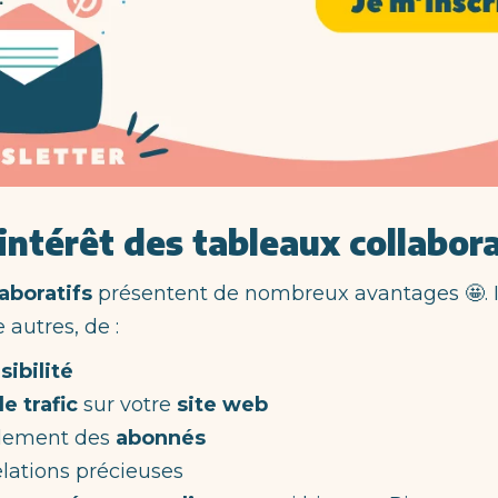
’intérêt des tableaux collabora
laboratifs
présentent de nombreux avantages 🤩. I
 autres, de :
isibilité
e trafic
sur votre
site web
dement des
abonnés
elations précieuses